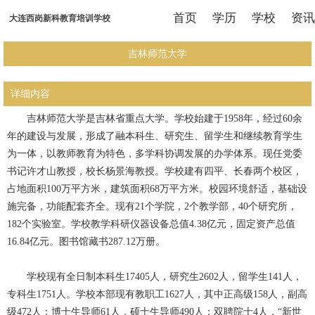
首页
学历
学校
资讯
大连西岗新科教育培训学校
吉林师范大学
详细内容
吉林师范大学是吉林省重点大学。学校始建于1958年，经过60余
年的建设与发展，形成了融本科生、研究生、留学生和继续教育学生
为一体，以教师教育为特色，多学科协调发展的办学体系。现任党委
书记许才山教授，校长杨景海教授。学校建有四平、长春两个校区，
占地面积100万平方米，建筑面积68万平方米。校园环境舒适，基础设
施完备，功能配套齐全。现有21个学院，2个教学部，40个研究所，
182个实验室。学校教学科研仪器设备总值4.38亿元，固定资产总值
16.84亿元。图书馆藏书287.12万册。
学校现有全日制本科生17405人，研究生2602人，留学生141人，
专科生1751人。学校本部现有教职工1627人，其中正高级158人，副高
级472人；博士生导师61人，硕士生导师490人；双聘院士4人，“新世