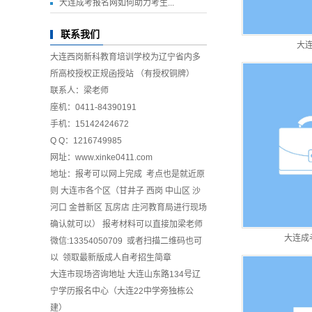
大连成考报名网如何助力考生...
联系我们
大
大连西岗新科教育培训学校为辽宁省内多
所高校授权正规函授站 （有授权铜牌）
联系人：梁老师
座机：0411-84390191
手机：15142424672
Q Q：1216749985
网址：
www.xinke0411.com
地址：报考可以网上完成 考点也是就近原
则 大连市各个区（甘井子 西岗 中山区 沙
河口 金普新区 瓦房店 庄河教育局进行现场
确认就可以） 报考材料可以直接加梁老师
大连成
微信:13354050709 或者扫描二维码也可
以 领取最新版成人自考招生简章
大连市现场咨询地址 大连山东路134号辽
宁学历报名中心（大连22中学旁独栋公
建）