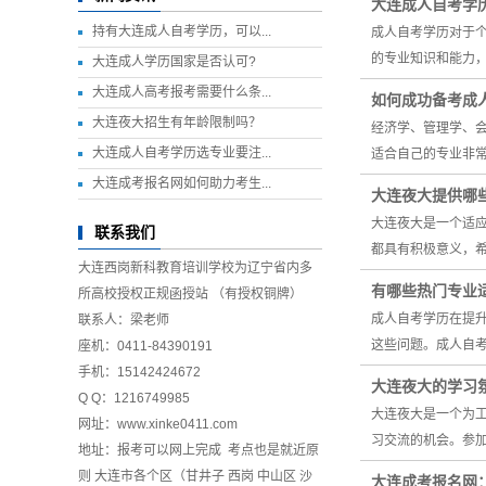
大连成人自考学
持有大连成人自考学历，可以...
成人自考学历对于
的专业知识和能力
大连成人学历国家是否认可?
大连成人高考报考需要什么条...
如何成功备考成
大连夜大招生有年龄限制吗？
经济学、管理学、
大连成人自考学历选专业要注...
适合自己的专业非
大连成考报名网如何助力考生...
大连夜大提供哪
大连夜大是一个适
联系我们
都具有积极意义，
大连西岗新科教育培训学校为辽宁省内多
有哪些热门专业
所高校授权正规函授站 （有授权铜牌）
成人自考学历在提
联系人：梁老师
这些问题。成人自
座机：0411-84390191
手机：15142424672
大连夜大的学习
Q Q：1216749985
大连夜大是一个为
网址：
www.xinke0411.com
习交流的机会。参
地址：报考可以网上完成 考点也是就近原
则 大连市各个区（甘井子 西岗 中山区 沙
大连成考报名网