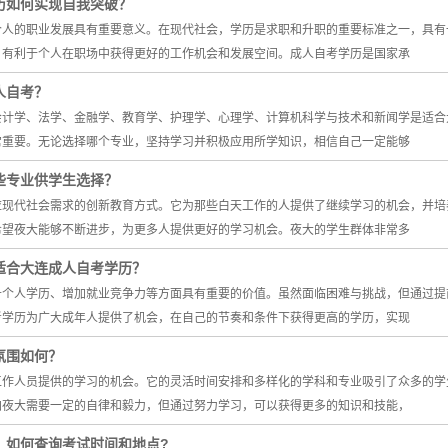
历如何实现自我突破？
个人的职业发展具有重要意义。在现代社会，学历是求职和升职的重要标准之一，具有
，有利于个人在职场中获得更好的工作机会和发展空间。成人自考学历是国家承
人自考？
会计学、法学、金融学、教育学、护理学、心理学、计算机科学与技术和新闻学是适合
常重要。无论选择哪个专业，坚持学习并积极应用所学知识，相信自己一定能够
些专业供学生选择？
应现代社会需求的创新教育方式。它为那些白天工作的人提供了继续学习的机会，并培
希望夜大能够不断进步，为更多人提供更好的学习机会。夜大的学生群体非常多
适合大连成人自考学历？
升个人学历、增加就业竞争力等方面具有重要的价值。虽然面临困难与挑战，但通过提
考学历为广大成年人提供了机会，在自己的节奏和条件下获得更高的学历，实现
氛围如何？
工作人员提供的学习的机会。它的灵活时间安排和多样化的学科和专业吸引了众多的学
加夜大需要一定的自律和毅力，但通过努力学习，可以获得更多的知识和技能，
：如何查询考试时间和地点?