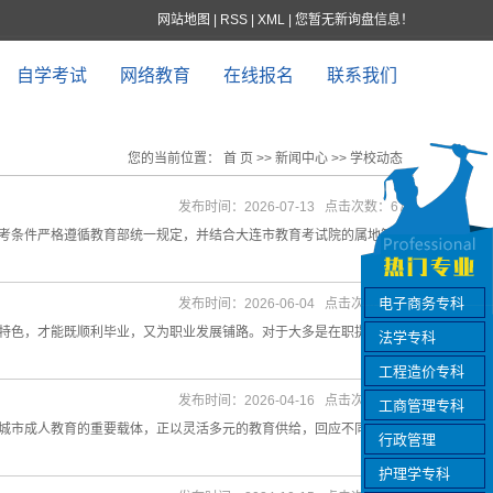
网站地图
|
RSS
|
XML
|
您暂无新询盘信息！
自学考试
网络教育
在线报名
联系我们
您的当前位置：
首 页
>>
新闻中心
>>
学校动态
发布时间：2026-07-13 点击次数：676
考条件严格遵循教育部统一规定，并结合大连市教育考试院的属地管理
电子商务专科
发布时间：2026-06-04 点击次数：170
特色，才能既顺利毕业，又为职业发展铺路。对于大多是在职提升、转
法学专科
工程造价专科
发布时间：2026-04-16 点击次数：664
工商管理专科
城市成人教育的重要载体，正以灵活多元的教育供给，回应不同年龄段
行政管理
护理学专科