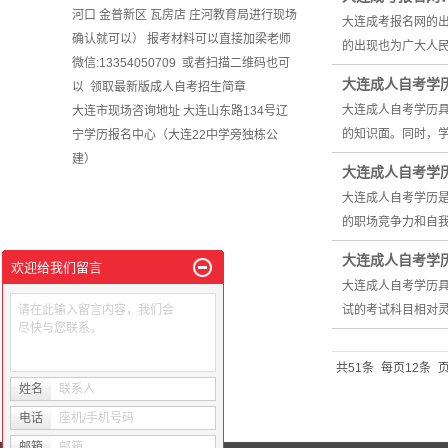
河口 金普新区 瓦房店 庄河教育局进行现场
大连成考报名网的
确认就可以） 报考材料可以直接加梁老师
的出现也为广大人
微信:13354050709 或者扫描二维码也可
大连成人自考学
以 领取最新版成人自考招生简章
大连成人自考学历
大连市现场咨询地址 大连山东路134号辽
的知识面。同时，
宁学历报名中心（大连22中学旁独栋公
建）
大连成人自考学
大连成人自考学历
的职场竞争力和自
大连成人自考学
欢迎给我们留言
大连成人自考学历
请在此输入留言内容，我们会
试的考试科目相对
尽快与您联系。
共51条
每页12条
页
姓名
联系人
电话
座机/手机号码
邮箱
邮箱