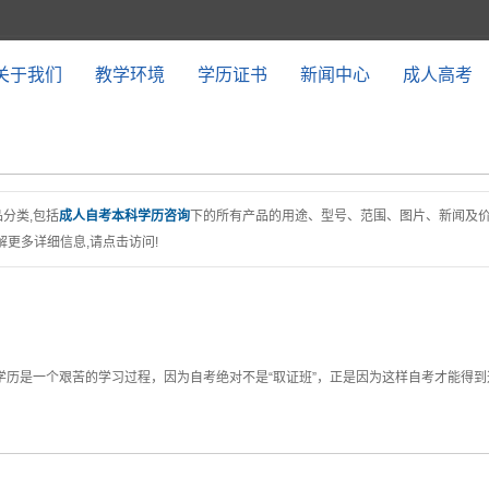
关于我们
教学环境
学历证书
新闻中心
成人高考
分类,包括
成人自考本科学历咨询
下的所有产品的用途、型号、范围、图片、新闻及
更多详细信息,请点击访问!
学历是一个艰苦的学习过程，因为自考绝对不是“取证班”，正是因为这样自考才能得